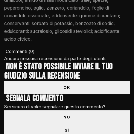
di alcool, amido di mais modificato, sale, spezie,
peperoncino, aglio, zenzero, coriandolo, foglie di
coriandolo essiccate, addensante: gomma di xantano;
conservanti: sorbato di potassio, benzoato di sodio;
edulcoranti: sucralosio, glicosidi steviolici; acidificante:
acido citrico.
Commenti (0)
Ancora nessuna recensione da parte degli utenti.
Non è stato possibile inviare il tuo
giudizio sulla recensione
OK
Segnala commento
Sei sicuro di voler segnalare questo commento?
NO
SÌ