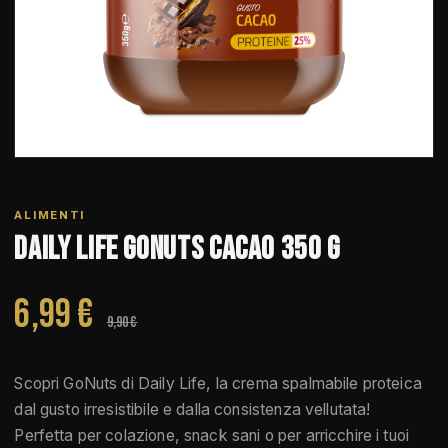
ALIMENTI
Daily Life Gonuts Cacao 350 g
6,99 €
9,90 €
Scopri GoNuts di Daily Life, la crema spalmabile proteica
dal gusto irresistibile e dalla consistenza vellutata!
Perfetta per colazione, snack sani o per arricchire i tuoi