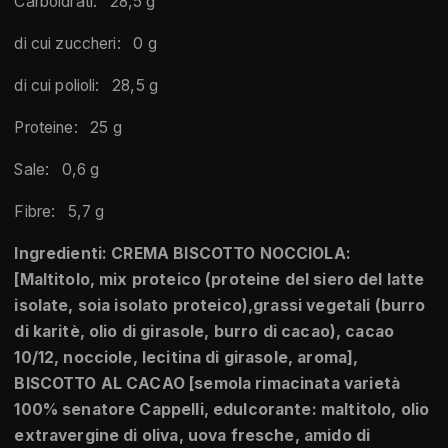
Carboidrati: 28,5 g
di cui zuccheri: 0 g
di cui polioli: 28,5 g
Proteine: 25 g
Sale: 0,6 g
Fibre: 5,7 g
Ingredienti:
CREMA BISCOTTO NOCCIOLA:
[Maltitolo, mix proteico (proteine del siero del latte
isolate, soia isolato proteico),grassi vegetali (burro
di karitè, olio di girasole, burro di cacao), cacao
10/12, nocciole, lecitina di girasole, aroma],
BISCOTTO AL CACAO [semola rimacinata varietà
100% senatore Cappelli, edulcorante: maltitolo, olio
extravergine di oliva, uova fresche, amido di