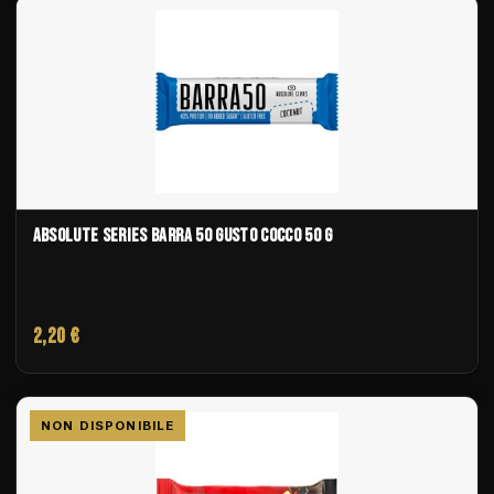
ABSOLUTE SERIES BARRA 50 GUSTO COCCO 50 G
2,20 €
-0,30 €
NON DISPONIBILE