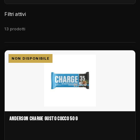
Filtri attivi
13 prodotti
IN SALDO!
-0,88 €
NON DISPONIBILE
ANDERSON CHARGE GUSTO COCCO 50 G